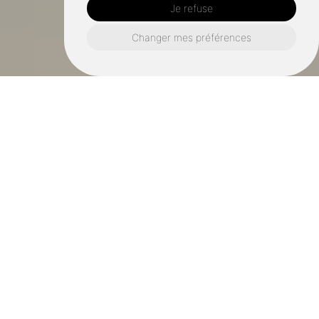
Je refuse
Changer mes préférences
Plomberie, électricité, pose de
borne IRVE, remplacement chauffe
eau, salle de bain clé en main...
À propos
Diplômé d’un CAP
Electricien
, d’un CAP