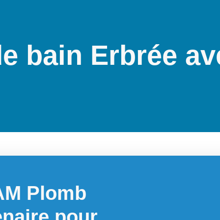
de bain Erbrée a
'AM Plomb
enaire pour