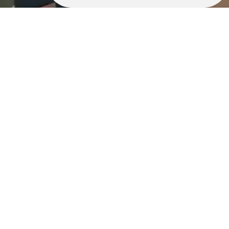
Retrouvez nous également ici :
Électricien saint germain du pinel
Électricien vitré
Électricien la guerche de bretagne