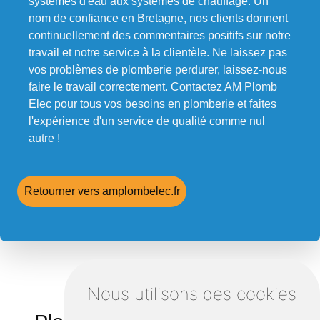
systèmes d'eau aux systèmes de chauffage. Un
nom de confiance en Bretagne, nos clients donnent
continuellement des commentaires positifs sur notre
travail et notre service à la clientèle. Ne laissez pas
vos problèmes de plomberie perdurer, laissez-nous
faire le travail correctement. Contactez AM Plomb
Elec pour tous vos besoins en plomberie et faites
l'expérience d'un service de qualité comme nul
autre !
Retourner vers amplombelec.fr
Nous utilisons des cookies