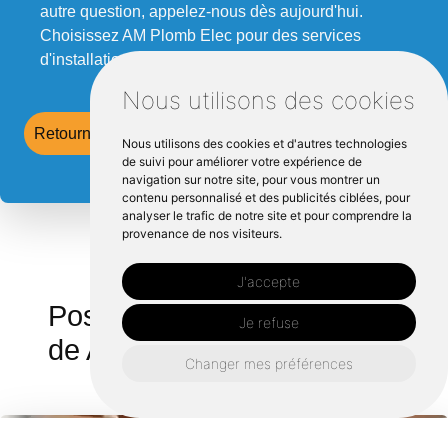
autre question, appelez-nous dès aujourd'hui.
Choisissez AM Plomb Elec pour des services
d'installation d'IRVE de qualité et performants.
Nous utilisons des cookies
Retourner vers amplombelec.fr
Nous utilisons des cookies et d'autres technologies
de suivi pour améliorer votre expérience de
navigation sur notre site, pour vous montrer un
contenu personnalisé et des publicités ciblées, pour
analyser le trafic de notre site et pour comprendre la
provenance de nos visiteurs.
J'accepte
Pose de borne irve autour
Je refuse
de Argentré du plessis :
Changer mes préférences